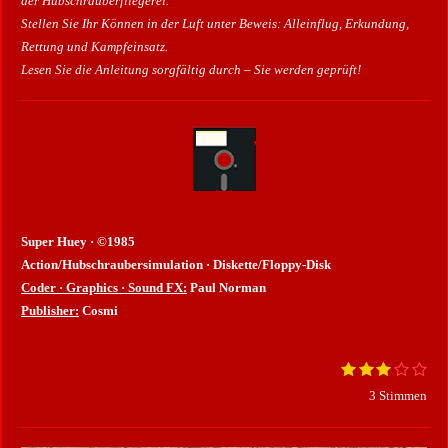
der Hubschrauberfliegerei.
Stellen Sie Ihr Können in der Luft unter Beweis: Alleinflug, Erkundung,
Rettung und Kampfeinsatz.
Lesen Sie die Anleitung sorgfältig durch – Sie werden geprüft!
Super Huey · ©1985
Action/Hubschraubersimulation · Diskette/Floppy-Disk
Coder · Graphics · Sound FX:
Paul Norman
Publisher:
Cosmi
1
2
3
4
5
B
B
S
S
S
S
S
e
e
3 Stimmen
t
t
t
t
t
w
e
e
e
e
e
e
w
r
r
r
r
r
r
e
n
n
n
n
n
t