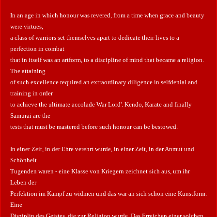
In an age in which honour was revered, from a time when grace and beauty
were virtues,
a class of warriors set themselves apart to dedicate their lives to a
perfection in combat
that in itself was an artform, to a discipline of mind that became a religion.
The attaining
of such excellence required an extraordinary diligence in selfdenial and
training in order
to achieve the ultimate accolade War Lord'. Kendo, Karate and finally
Samurai are the
tests that must be mastered before such honour can be bestowed.
In einer Zeit, in der Ehre verehrt wurde, in einer Zeit, in der Anmut und
Schönheit
Tugenden waren -
e
ine Klasse von Kriegern zeichnet sich aus, um ihr
Leben der
Perfektion im Kampf zu widmen
und
das war an sich schon eine Kunstform.
Eine
Disziplin des Geistes, die zur Religion wurde.
Das Erreichen
e
iner solchen