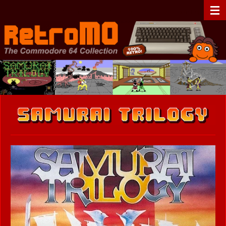
Zum
RetroMO - The Commodore 64 Collection - C64 - Retrogaming
Hauptinhalt
springen