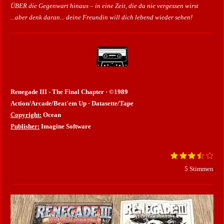
ÜBER die Gegenwart hinaus – in eine Zeit, die du nie vergessen wirst
...aber denk daran... deine Freundin will dich lebend wieder sehen!
Renegade III - The Final Chapter · ©1989
Action/Arcade/Beat'em Up · Datasette/Tape
Copyright:
Ocean
Publisher:
Imagine Software
1
2
3
4
5
B
B
S
S
S
S
S
e
e
5 Stimmen
t
t
t
t
t
w
e
e
e
e
e
e
w
r
r
r
r
r
r
e
n
n
n
n
n
t
e
e
e
e
r
u
n
t
g