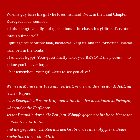
When a guy loses his girl - he loses his mind! Now, in the Final Chapter,
Renegade must summon
all his strength and lightning reactions as he chases his girlfriend's captors
through time itself.
Fight against neolithic man, mediaeval knights, and the tormented undead
from within the tombs
of Ancient Egypt. Your quest finally takes you BEYOND the present — to
a time you'll never forget
...but remember... your girl wants to see you alive!
Wenn ein Mann seine Freundin verliert, verliert er den Verstand!
Jetzt, im
letzten Kapitel,
muss Renegade all seine Kraft und blitzschnellen Reaktionen aufbringen,
während er die Entführer
seiner Freundin durch die Zeit jagt.
Kämpfe gegen neolithische Menschen,
mittelalterliche Ritter
und die gequälten Untoten aus den Gräbern des alten Ägyptens.
Deine
Suche führt dich schließlich