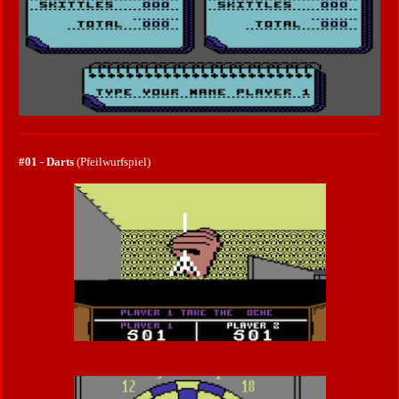
#01 - Darts
(Pfeilwurfspiel)