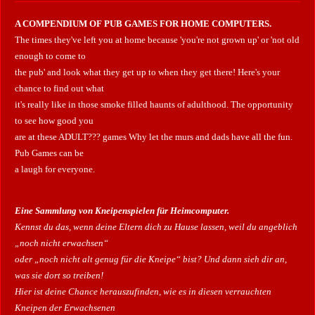
A COMPENDIUM OF PUB GAMES FOR HOME COMPUTERS.
The times they've left you at home because 'you're not grown up' or 'not old
enough to come to
the pub' and look what they get up to when they get there! Here's your
chance to find out what
it's really like in those smoke filled haunts of adulthood. The opportunity
to see how good you
are at these ADULT??? games Why let the murs and dads have all the fun.
Pub Games can be
a laugh for everyone.
Eine Sammlung von Kneipenspielen für Heimcomputer.
Kennst du das, wenn deine Eltern dich zu Hause lassen, weil du angeblich
„noch nicht erwachsen“
oder „noch nicht alt genug für die Kneipe“ bist? Und dann sieh dir an,
was sie dort so treiben!
Hier ist deine Chance herauszufinden, wie es in diesen verrauchten
Kneipen der Erwachsenen