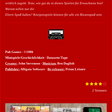
wirklich zugeht. Teste, wie gut du in diesen Spielen für Erwachsene bist!
Warum sollen nur die
Eltern Spaß haben? Kneipenspiele können für alle ein Riesenspaß sein.
Pub Games · ©1986
Minispiele/Geschicklichkeit · Datasette/Tape
Creator:
John Stevenson ·
Musician:
Ben Daglish
Publisher:
Alligata Software ·
Re-releaser:
Prism Leisure
1
2
3
4
5
B
B
S
S
S
S
S
e
e
2 Stimmen
t
t
t
t
t
w
e
e
e
e
e
e
w
r
r
r
r
r
r
e
n
n
n
n
n
t
e
e
e
e
r
u
n