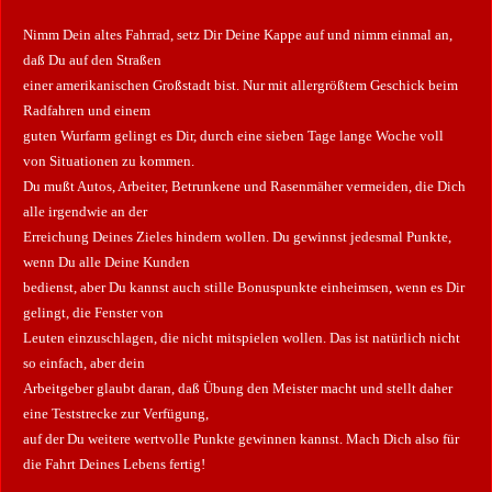
Nimm Dein altes Fahrrad, setz Dir Deine Kappe auf und nimm einmal an,
daß Du auf den Straßen
einer amerikanischen Großstadt bist. Nur mit allergrößtem Geschick beim
Radfahren und einem
guten Wurfarm gelingt es Dir, durch eine sieben Tage lange Woche voll
von Situationen zu kommen.
Du mußt Autos, Arbeiter, Betrunkene und Rasenmäher vermeiden, die Dich
alle irgendwie an der
Erreichung Deines Zieles hindern wollen. Du gewinnst jedesmal Punkte,
wenn Du alle Deine Kunden
bedienst, aber Du kannst auch stille Bonuspunkte einheimsen, wenn es Dir
gelingt, die Fenster von
Leuten einzuschlagen, die nicht mitspielen wollen. Das ist natürlich nicht
so einfach, aber dein
Arbeitgeber glaubt daran, daß Übung den Meister macht und stellt daher
eine Teststrecke zur Verfügung,
auf der Du weitere wertvolle Punkte gewinnen kannst. Mach Dich also für
die Fahrt Deines Lebens fertig!