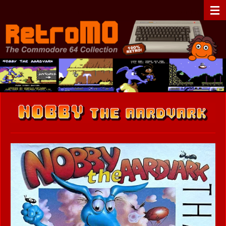
Zum
RetroMO - The Commodore 64 Collection - C64 - Retrogaming
Hauptinhalt
springen