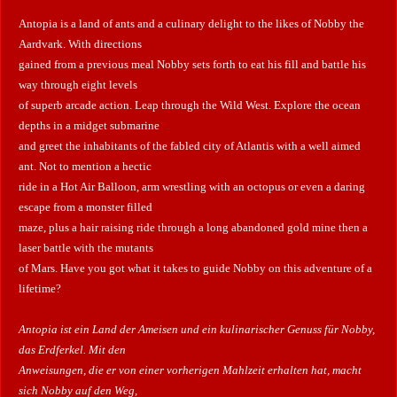
Antopia is a land of ants and a culinary delight to the likes of Nobby the
Aardvark. With directions
gained from a previous meal Nobby sets forth to eat his fill and battle his
way through eight levels
of superb arcade action. Leap through the Wild West. Explore the ocean
depths in a midget submarine
and greet the inhabitants of the fabled city of Atlantis with a well aimed
ant. Not to mention a hectic
ride in a Hot Air Balloon, arm wrestling with an octopus or even a daring
escape from a monster filled
maze, plus a hair raising ride through a long abandoned gold mine then a
laser battle with the mutants
of Mars. Have you got what it takes to guide Nobby on this adventure of a
lifetime?
Antopia ist ein Land der Ameisen und ein kulinarischer Genuss für Nobby,
das Erdferkel. Mit den
Anweisungen, die er von einer vorherigen Mahlzeit erhalten hat, macht
sich Nobby auf den Weg,