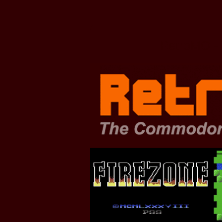
Zum
Hauptinhalt
springen
RetroMO - 