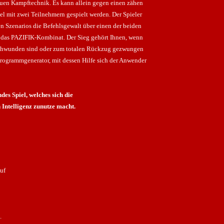
neuen Kampftechnik. Es kann allein gegen einen zähen
el mit zwei Teilnehmern gespielt werden. Der Spieler
n Szenarios die Befehlsgewalt über einen der beiden
r das PAZIFIK-Kombinat. Der Sieg gehört Ihnen, wenn
chwunden sind oder zum totalen Rückzug gezwungen
ogrammgenerator, mit dessen Hilfe sich der Anwender
es Spiel, welches sich die
 Intelligenz zunutze macht.
uf
.