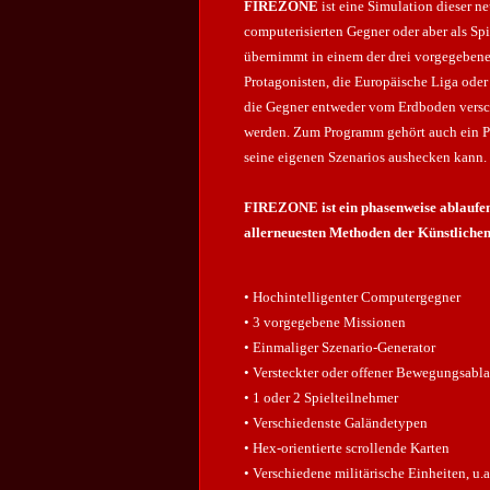
FIREZONE
ist eine Simulation dieser 
computerisierten Gegner oder aber als Spi
übernimmt in einem der drei vorgegebene
Protagonisten, die Europäische Liga ode
die Gegner entweder vom Erdboden vers
werden. Zum Programm gehört auch ein Pr
seine eigenen Szenarios aushecken kann.
FIREZONE ist ein phasenweise ablaufend
allerneuesten Methoden
der Künstlichen
• Hochintelligenter Computergegner
• 3 vorgegebene Missionen
• Einmaliger Szenario-Generator
• Versteckter oder offener Bewegungsabla
• 1 oder 2 Spielteilnehmer
• Verschiedenste Galändetypen
• Hex-orientierte scrollende Karten
• Verschiedene militärische Einheiten, u.a