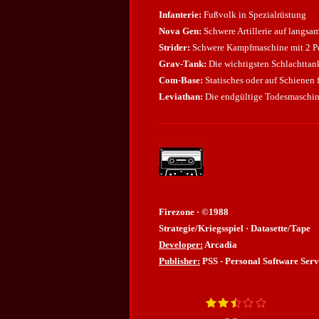
Infanterie:
Fußvolk in Spezialrüstung
Nova Gen:
Schwere Artillerie auf langsa
Strider:
Schwere Kampfmaschine mit 2 P
Grav-Tank:
Die wichtigsten Schlachttan
Com-Base:
Statisches oder auf Schienen
Leviathan:
Die endgültige Todesmaschi
Firezone · ©1988
Strategie/Kriegsspiel · Datasette/Tape
Developer:
Arcadia
Publisher:
PSS - Personal Software Serv
1
2
3
4
5
B
B
S
S
S
S
S
e