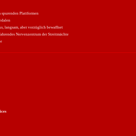
m spurenden Plattformen
edalen
ks, langsam, aber vorzüglich bewaffnet
 fahrendes Nervenzentrum der Streitmächte
ne
ices