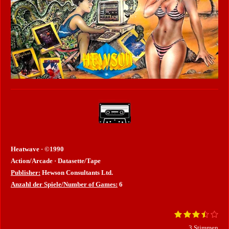
Heatwave · ©1990
Action/Arcade · Datasette/Tape
Publisher:
Hewson Consultants Ltd.
Anzahl der Spiele/Number of Games:
6
1
2
3
4
5
B
B
S
S
S
S
S
e
e
3 Stimmen