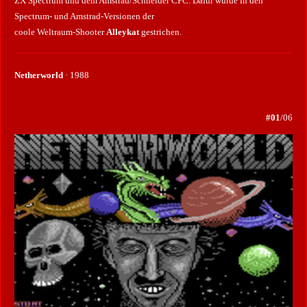
ZX Spectrum und dem Amstrad/Schneider CPC. Dafür wurde in den
Spectrum- und Amstrad-Versionen der
coole Weltraum-Shooter
Alleykat
gestrichen.
Netherworld
· 1988
#01
/06