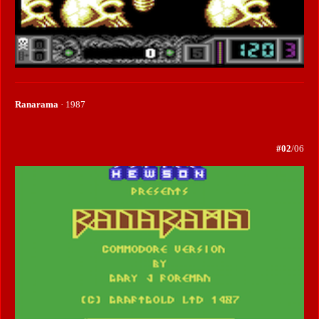
Ranarama
· 1987
#02
/06