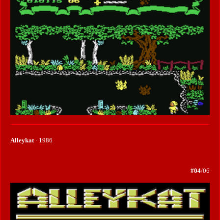
Alleykat
· 1986
#04
/06