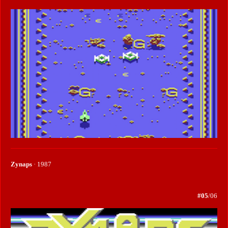
Zynaps
· 1987
#05
/06